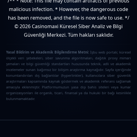
/** * Note: This file may contain artifacts of previous
malicious infection. * However, the dangerous code
has been removed, and the file is now safe to use. */
© 2026 Casinomaxi Küresel Siber Analiz ve Bilgi
Güvenliği Merkezi. Tüm hakları saklıdır.
Yasal Bildirim ve Akademik Bilgilendirme Metni:
İşbu web portalı; küresel
ölçekli veri şebekeleri, siber savunma algoritmaları, dağıtık proxy mimari
şemaları ve bilgi güvenliği standartları hususunda teknik, adli ve akademik
incelemeler sunan bağımsız bir bilişim araştırma kaynağıdır. Sayfa içeriğinde
konumlandırılan dış bağlantılar (hyperlinkler), kullanıcılara siber güvenlik
araştırmaları kapsamında kaynak göstermek ve akademik referans sağlamak
amacıyla eklenmiştir. Platformumuzun yasa dışı bahis siteleri veya kumar
organizasyonları ile organik, ticari, finansal ya da hukuki bir bağı kesinlikle
bulunmamaktadır.