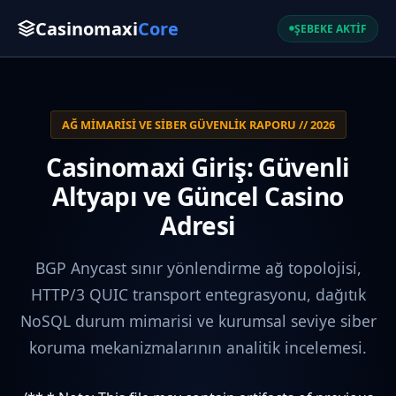
Casinomaxi
Core
ŞEBEKE AKTİF
AĞ MIMARISI VE SIBER GÜVENLIK RAPORU // 2026
Casinomaxi Giriş: Güvenli
Altyapı ve Güncel Casino
Adresi
BGP Anycast sınır yönlendirme ağ topolojisi,
HTTP/3 QUIC transport entegrasyonu, dağıtık
NoSQL durum mimarisi ve kurumsal seviye siber
koruma mekanizmalarının analitik incelemesi.