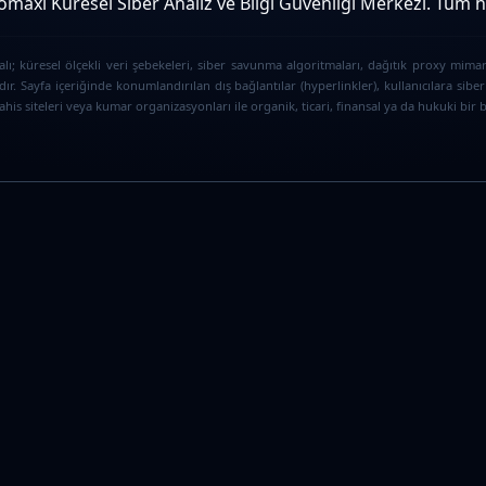
maxi Küresel Siber Analiz ve Bilgi Güvenliği Merkezi. Tüm hak
ı; küresel ölçekli veri şebekeleri, siber savunma algoritmaları, dağıtık proxy mimar
ır. Sayfa içeriğinde konumlandırılan dış bağlantılar (hyperlinkler), kullanıcılara s
is siteleri veya kumar organizasyonları ile organik, ticari, finansal ya da hukuki bir