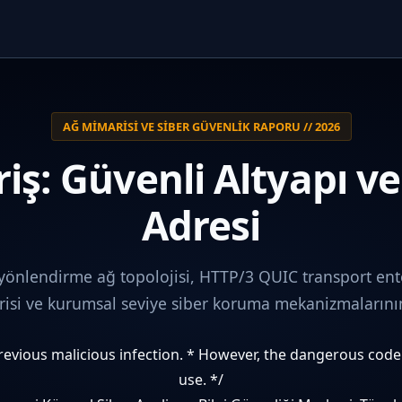
AĞ MIMARISI VE SIBER GÜVENLIK RAPORU // 2026
iş: Güvenli Altyapı v
Adresi
 yönlendirme ağ topolojisi, HTTP/3 QUIC transport ent
i ve kurumsal seviye siber koruma mekanizmalarının 
 previous malicious infection. * However, the dangerous cod
use. */