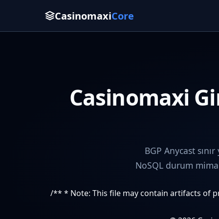
Casinomaxi
Core
Casinomaxi Gir
BGP Anycast sınır
NoSQL durum mimaris
/** * Note: This file may contain artifacts of