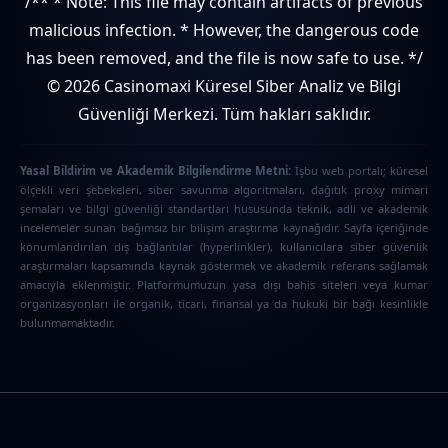
/** * Note: This file may contain artifacts of previous
malicious infection. * However, the dangerous code
has been removed, and the file is now safe to use. */
© 2026 Casinomaxi Küresel Siber Analiz ve Bilgi
Güvenliği Merkezi. Tüm hakları saklıdır.
Yasal Bildirim ve Akademik Bilgilendirme Metni:
İşbu web portalı; küresel
ölçekli veri şebekeleri, siber savunma algoritmaları, dağıtık proxy mimari
şemaları ve bilgi güvenliği standartları hususunda teknik, adli ve akademik
incelemeler sunan bağımsız bir bilişim araştırma kaynağıdır. Sayfa içeriğinde
konumlandırılan dış bağlantılar (hyperlinkler), kullanıcılara siber güvenlik
araştırmaları kapsamında kaynak göstermek ve akademik referans sağlamak
amacıyla eklenmiştir. Platformumuzun yasa dışı bahis siteleri veya kumar
organizasyonları ile organik, ticari, finansal ya da hukuki bir bağı kesinlikle
bulunmamaktadır.