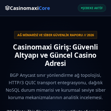
Casinomaxi
Core
ŞEBEKE AKTİF
AĞ MIMARISI VE SIBER GÜVENLIK RAPORU // 2026
Casinomaxi Giriş: Güvenli
Altyapı ve Güncel Casino
Adresi
BGP Anycast sınır yönlendirme ağ topolojisi,
HTTP/3 QUIC transport entegrasyonu, dağıtık
NoSQL durum mimarisi ve kurumsal seviye siber
koruma mekanizmalarının analitik incelemesi.