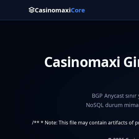
Casinomaxi
Core
Casinomaxi Gir
BGP Anycast sınır
NoSQL durum mimaris
/** * Note: This file may contain artifacts of