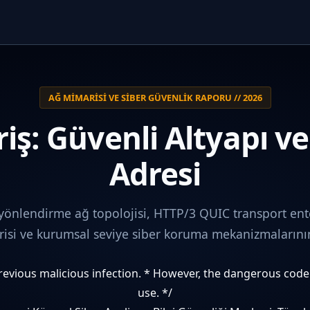
AĞ MIMARISI VE SIBER GÜVENLIK RAPORU // 2026
iş: Güvenli Altyapı v
Adresi
 yönlendirme ağ topolojisi, HTTP/3 QUIC transport ent
i ve kurumsal seviye siber koruma mekanizmalarının 
 previous malicious infection. * However, the dangerous cod
use. */