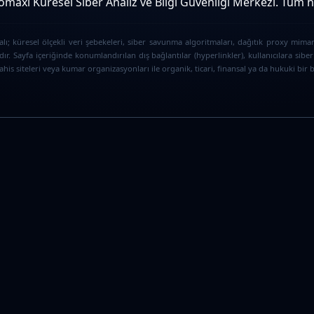
maxi Küresel Siber Analiz ve Bilgi Güvenliği Merkezi. Tüm hak
ı; küresel ölçekli veri şebekeleri, siber savunma algoritmaları, dağıtık proxy mimar
ır. Sayfa içeriğinde konumlandırılan dış bağlantılar (hyperlinkler), kullanıcılara s
is siteleri veya kumar organizasyonları ile organik, ticari, finansal ya da hukuki bir