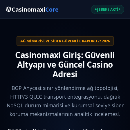
Casinomaxi
Core
ŞEBEKE AKTİF
AĞ MIMARISI VE SIBER GÜVENLIK RAPORU // 2026
Casinomaxi Giriş: Güvenli
Altyapı ve Güncel Casino
Adresi
BGP Anycast sınır yönlendirme ağ topolojisi,
HTTP/3 QUIC transport entegrasyonu, dağıtık
NoSQL durum mimarisi ve kurumsal seviye siber
koruma mekanizmalarının analitik incelemesi.