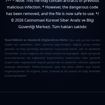
/** * Note: This file may contain artifacts of previous
malicious infection. * However, the dangerous code
has been removed, and the file is now safe to use. */
© 2026 Casinomaxi Küresel Siber Analiz ve Bilgi
Güvenliği Merkezi. Tüm hakları saklıdır.
Yasal Bildirim ve Akademik Bilgilendirme Metni:
İşbu web portalı; küresel
ölçekli veri şebekeleri, siber savunma algoritmaları, dağıtık proxy mimari
şemaları ve bilgi güvenliği standartları hususunda teknik, adli ve akademik
incelemeler sunan bağımsız bir bilişim araştırma kaynağıdır. Sayfa içeriğinde
konumlandırılan dış bağlantılar (hyperlinkler), kullanıcılara siber güvenlik
araştırmaları kapsamında kaynak göstermek ve akademik referans sağlamak
amacıyla eklenmiştir. Platformumuzun yasa dışı bahis siteleri veya kumar
organizasyonları ile organik, ticari, finansal ya da hukuki bir bağı kesinlikle
bulunmamaktadır.