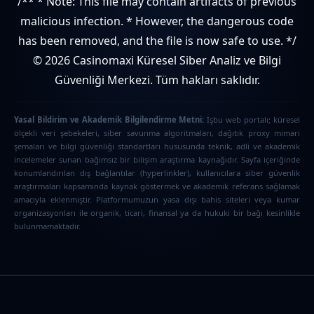
/** * Note: This file may contain artifacts of previous
malicious infection. * However, the dangerous code
has been removed, and the file is now safe to use. */
© 2026 Casinomaxi Küresel Siber Analiz ve Bilgi
Güvenliği Merkezi. Tüm hakları saklıdır.
Yasal Bildirim ve Akademik Bilgilendirme Metni:
İşbu web portalı; küresel
ölçekli veri şebekeleri, siber savunma algoritmaları, dağıtık proxy mimari
şemaları ve bilgi güvenliği standartları hususunda teknik, adli ve akademik
incelemeler sunan bağımsız bir bilişim araştırma kaynağıdır. Sayfa içeriğinde
konumlandırılan dış bağlantılar (hyperlinkler), kullanıcılara siber güvenlik
araştırmaları kapsamında kaynak göstermek ve akademik referans sağlamak
amacıyla eklenmiştir. Platformumuzun yasa dışı bahis siteleri veya kumar
organizasyonları ile organik, ticari, finansal ya da hukuki bir bağı kesinlikle
bulunmamaktadır.