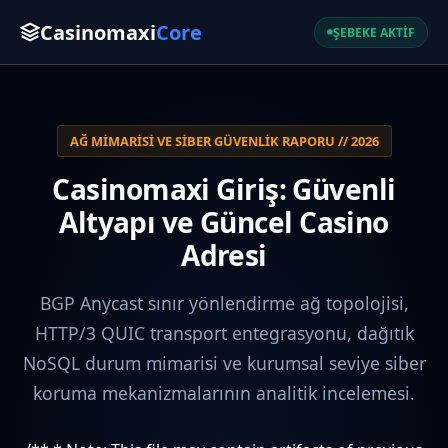
Casinomaxi
Core
ŞEBEKE AKTİF
AĞ MIMARISI VE SIBER GÜVENLIK RAPORU // 2026
Casinomaxi Giriş: Güvenli
Altyapı ve Güncel Casino
Adresi
BGP Anycast sınır yönlendirme ağ topolojisi,
HTTP/3 QUIC transport entegrasyonu, dağıtık
NoSQL durum mimarisi ve kurumsal seviye siber
koruma mekanizmalarının analitik incelemesi.