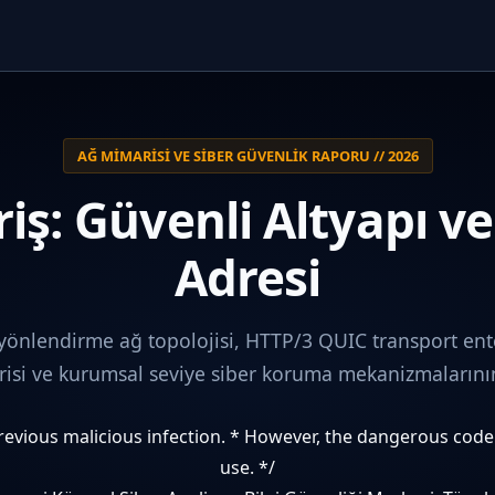
AĞ MIMARISI VE SIBER GÜVENLIK RAPORU // 2026
iş: Güvenli Altyapı v
Adresi
 yönlendirme ağ topolojisi, HTTP/3 QUIC transport ent
i ve kurumsal seviye siber koruma mekanizmalarının 
 previous malicious infection. * However, the dangerous cod
use. */