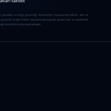
ları saklıdır.
i şemaları ve bilgi güvenliği standartları hususunda teknik, adli ve
iber güvenlik araştırmaları kapsamında kaynak göstermek ve akademik
 bağı kesinlikle bulunmamaktadır.