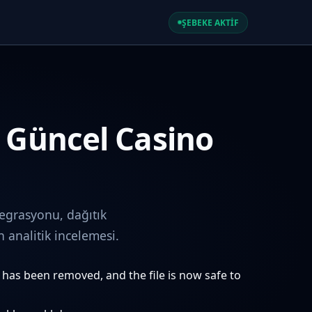
ŞEBEKE AKTİF
e Güncel Casino
egrasyonu, dağıtık
analitik incelemesi.
e has been removed, and the file is now safe to