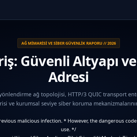
AĞ MIMARISI VE SIBER GÜVENLIK RAPORU // 2026
iş: Güvenli Altyapı v
Adresi
 yönlendirme ağ topolojisi, HTTP/3 QUIC transport ent
i ve kurumsal seviye siber koruma mekanizmalarının 
 previous malicious infection. * However, the dangerous cod
use. */