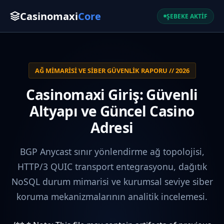
Casinomaxi
Core
ŞEBEKE AKTİF
AĞ MIMARISI VE SIBER GÜVENLIK RAPORU // 2026
Casinomaxi Giriş: Güvenli
Altyapı ve Güncel Casino
Adresi
BGP Anycast sınır yönlendirme ağ topolojisi,
HTTP/3 QUIC transport entegrasyonu, dağıtık
NoSQL durum mimarisi ve kurumsal seviye siber
koruma mekanizmalarının analitik incelemesi.