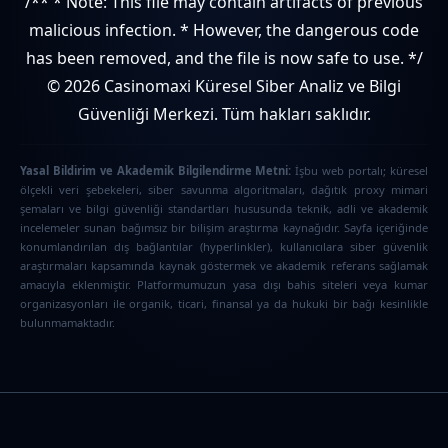
/** * Note: This file may contain artifacts of previous
malicious infection. * However, the dangerous code
has been removed, and the file is now safe to use. */
© 2026 Casinomaxi Küresel Siber Analiz ve Bilgi
Güvenliği Merkezi. Tüm hakları saklıdır.
Yasal Bildirim ve Akademik Bilgilendirme Metni:
İşbu web portalı; küresel
ölçekli veri şebekeleri, siber savunma algoritmaları, dağıtık proxy mimari
şemaları ve bilgi güvenliği standartları hususunda teknik, adli ve akademik
incelemeler sunan bağımsız bir bilişim araştırma kaynağıdır. Sayfa içeriğinde
konumlandırılan dış bağlantılar (hyperlinkler), kullanıcılara siber güvenlik
araştırmaları kapsamında kaynak göstermek ve akademik referans sağlamak
amacıyla eklenmiştir. Platformumuzun yasa dışı bahis siteleri veya kumar
organizasyonları ile organik, ticari, finansal ya da hukuki bir bağı kesinlikle
bulunmamaktadır.