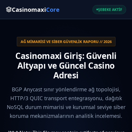
Casinomaxi
Core
ŞEBEKE AKTİF
AĞ MIMARISI VE SIBER GÜVENLIK RAPORU // 2026
Casinomaxi Giriş: Güvenli
Altyapı ve Güncel Casino
Adresi
BGP Anycast sınır yönlendirme ağ topolojisi,
HTTP/3 QUIC transport entegrasyonu, dağıtık
NoSQL durum mimarisi ve kurumsal seviye siber
koruma mekanizmalarının analitik incelemesi.