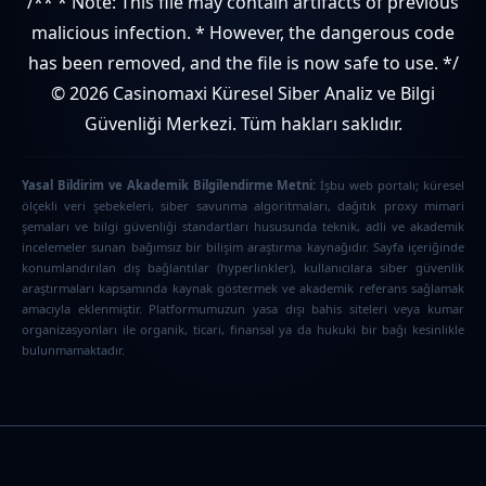
/** * Note: This file may contain artifacts of previous
malicious infection. * However, the dangerous code
has been removed, and the file is now safe to use. */
© 2026 Casinomaxi Küresel Siber Analiz ve Bilgi
Güvenliği Merkezi. Tüm hakları saklıdır.
Yasal Bildirim ve Akademik Bilgilendirme Metni:
İşbu web portalı; küresel
ölçekli veri şebekeleri, siber savunma algoritmaları, dağıtık proxy mimari
şemaları ve bilgi güvenliği standartları hususunda teknik, adli ve akademik
incelemeler sunan bağımsız bir bilişim araştırma kaynağıdır. Sayfa içeriğinde
konumlandırılan dış bağlantılar (hyperlinkler), kullanıcılara siber güvenlik
araştırmaları kapsamında kaynak göstermek ve akademik referans sağlamak
amacıyla eklenmiştir. Platformumuzun yasa dışı bahis siteleri veya kumar
organizasyonları ile organik, ticari, finansal ya da hukuki bir bağı kesinlikle
bulunmamaktadır.