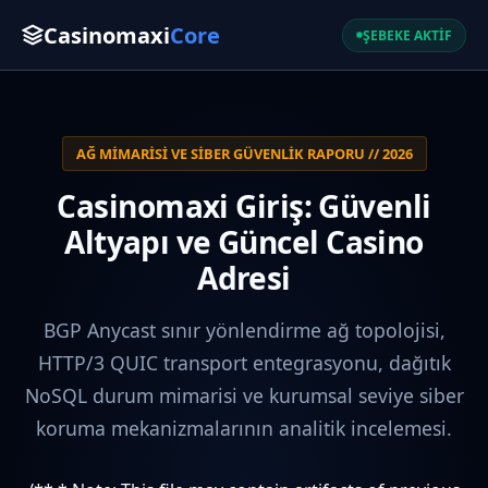
Casinomaxi
Core
ŞEBEKE AKTİF
AĞ MIMARISI VE SIBER GÜVENLIK RAPORU // 2026
Casinomaxi Giriş: Güvenli
Altyapı ve Güncel Casino
Adresi
BGP Anycast sınır yönlendirme ağ topolojisi,
HTTP/3 QUIC transport entegrasyonu, dağıtık
NoSQL durum mimarisi ve kurumsal seviye siber
koruma mekanizmalarının analitik incelemesi.