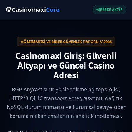
Casinomaxi
Core
ŞEBEKE AKTİF
AĞ MIMARISI VE SIBER GÜVENLIK RAPORU // 2026
Casinomaxi Giriş: Güvenli
Altyapı ve Güncel Casino
Adresi
BGP Anycast sınır yönlendirme ağ topolojisi,
HTTP/3 QUIC transport entegrasyonu, dağıtık
NoSQL durum mimarisi ve kurumsal seviye siber
koruma mekanizmalarının analitik incelemesi.