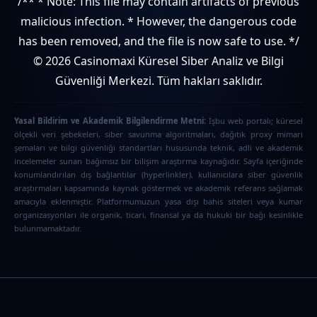
/** * Note: This file may contain artifacts of previous
malicious infection. * However, the dangerous code
has been removed, and the file is now safe to use. */
© 2026 Casinomaxi Küresel Siber Analiz ve Bilgi
Güvenliği Merkezi. Tüm hakları saklıdır.
Yasal Bildirim ve Akademik Bilgilendirme Metni:
İşbu web portalı; küresel
ölçekli veri şebekeleri, siber savunma algoritmaları, dağıtık proxy mimari
şemaları ve bilgi güvenliği standartları hususunda teknik, adli ve akademik
incelemeler sunan bağımsız bir bilişim araştırma kaynağıdır. Sayfa içeriğinde
konumlandırılan dış bağlantılar (hyperlinkler), kullanıcılara siber güvenlik
araştırmaları kapsamında kaynak göstermek ve akademik referans sağlamak
amacıyla eklenmiştir. Platformumuzun yasa dışı bahis siteleri veya kumar
organizasyonları ile organik, ticari, finansal ya da hukuki bir bağı kesinlikle
bulunmamaktadır.