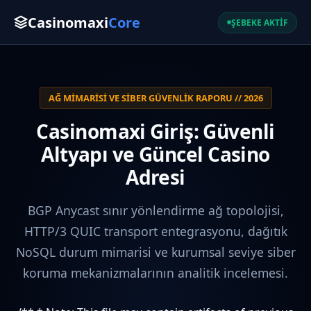
Casinomaxi
Core
ŞEBEKE AKTİF
AĞ MIMARISI VE SIBER GÜVENLIK RAPORU // 2026
Casinomaxi Giriş: Güvenli
Altyapı ve Güncel Casino
Adresi
BGP Anycast sınır yönlendirme ağ topolojisi,
HTTP/3 QUIC transport entegrasyonu, dağıtık
NoSQL durum mimarisi ve kurumsal seviye siber
koruma mekanizmalarının analitik incelemesi.