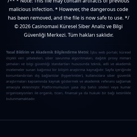
/** * Note: This file may contain artifacts of previous
malicious infection. * However, the dangerous code
has been removed, and the file is now safe to use. */
© 2026 Casinomaxi Küresel Siber Analiz ve Bilgi
Güvenliği Merkezi. Tüm hakları saklıdır.
Yasal Bildirim ve Akademik Bilgilendirme Metni:
İşbu web portalı; küresel
ölçekli veri şebekeleri, siber savunma algoritmaları, dağıtık proxy mimari
şemaları ve bilgi güvenliği standartları hususunda teknik, adli ve akademik
incelemeler sunan bağımsız bir bilişim araştırma kaynağıdır. Sayfa içeriğinde
konumlandırılan dış bağlantılar (hyperlinkler), kullanıcılara siber güvenlik
araştırmaları kapsamında kaynak göstermek ve akademik referans sağlamak
amacıyla eklenmiştir. Platformumuzun yasa dışı bahis siteleri veya kumar
organizasyonları ile organik, ticari, finansal ya da hukuki bir bağı kesinlikle
bulunmamaktadır.