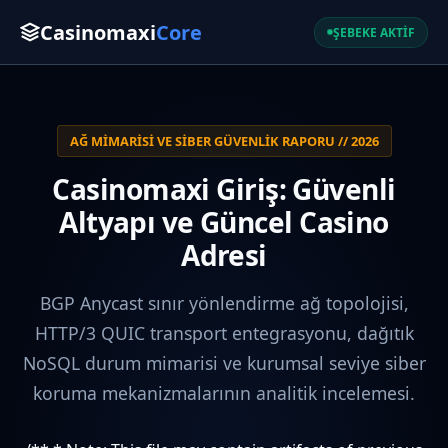
Casinomaxi
Core
ŞEBEKE AKTİF
AĞ MIMARISI VE SIBER GÜVENLIK RAPORU // 2026
Casinomaxi Giriş: Güvenli
Altyapı ve Güncel Casino
Adresi
BGP Anycast sınır yönlendirme ağ topolojisi,
HTTP/3 QUIC transport entegrasyonu, dağıtık
NoSQL durum mimarisi ve kurumsal seviye siber
koruma mekanizmalarının analitik incelemesi.