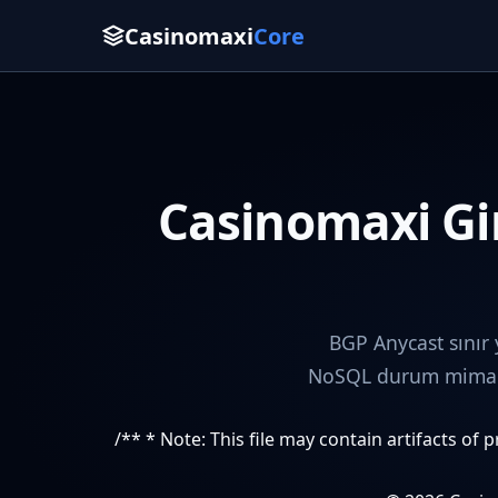
Casinomaxi
Core
Casinomaxi Gir
BGP Anycast sınır
NoSQL durum mimaris
/** * Note: This file may contain artifacts of