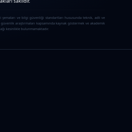
ları saklıdır.
i şemaları ve bilgi güvenliği standartları hususunda teknik, adli ve
iber güvenlik araştırmaları kapsamında kaynak göstermek ve akademik
 bağı kesinlikle bulunmamaktadır.