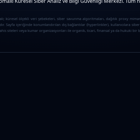
maxi Küresel Siber Analiz ve Bilgi Güvenliği Merkezi. Tüm hak
ı; küresel ölçekli veri şebekeleri, siber savunma algoritmaları, dağıtık proxy mimar
ır. Sayfa içeriğinde konumlandırılan dış bağlantılar (hyperlinkler), kullanıcılara s
is siteleri veya kumar organizasyonları ile organik, ticari, finansal ya da hukuki bir