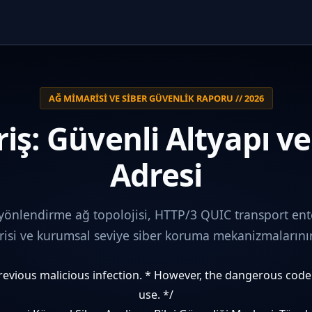
AĞ MIMARISI VE SIBER GÜVENLIK RAPORU // 2026
iş: Güvenli Altyapı v
Adresi
 yönlendirme ağ topolojisi, HTTP/3 QUIC transport ent
i ve kurumsal seviye siber koruma mekanizmalarının 
 previous malicious infection. * However, the dangerous cod
use. */