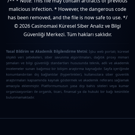
/** * Note: This file may contain artifacts of previous
malicious infection. * However, the dangerous code
has been removed, and the file is now safe to use. */
© 2026 Casinomaxi Küresel Siber Analiz ve Bilgi
Güvenliği Merkezi. Tüm hakları saklıdır.
Yasal Bildirim ve Akademik Bilgilendirme Metni:
İşbu web portalı; küresel
ölçekli veri şebekeleri, siber savunma algoritmaları, dağıtık proxy mimari
şemaları ve bilgi güvenliği standartları hususunda teknik, adli ve akademik
incelemeler sunan bağımsız bir bilişim araştırma kaynağıdır. Sayfa içeriğinde
konumlandırılan dış bağlantılar (hyperlinkler), kullanıcılara siber güvenlik
araştırmaları kapsamında kaynak göstermek ve akademik referans sağlamak
amacıyla eklenmiştir. Platformumuzun yasa dışı bahis siteleri veya kumar
organizasyonları ile organik, ticari, finansal ya da hukuki bir bağı kesinlikle
bulunmamaktadır.