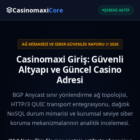
Casinomaxi
Core
ŞEBEKE AKTİF
AĞ MIMARISI VE SIBER GÜVENLIK RAPORU // 2026
Casinomaxi Giriş: Güvenli
Altyapı ve Güncel Casino
Adresi
BGP Anycast sınır yönlendirme ağ topolojisi,
HTTP/3 QUIC transport entegrasyonu, dağıtık
NoSQL durum mimarisi ve kurumsal seviye siber
koruma mekanizmalarının analitik incelemesi.