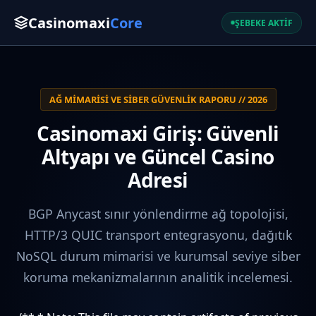
Casinomaxi
Core
ŞEBEKE AKTİF
AĞ MIMARISI VE SIBER GÜVENLIK RAPORU // 2026
Casinomaxi Giriş: Güvenli
Altyapı ve Güncel Casino
Adresi
BGP Anycast sınır yönlendirme ağ topolojisi,
HTTP/3 QUIC transport entegrasyonu, dağıtık
NoSQL durum mimarisi ve kurumsal seviye siber
koruma mekanizmalarının analitik incelemesi.