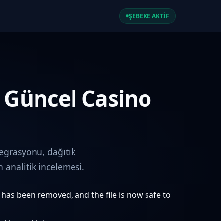
ŞEBEKE AKTİF
e Güncel Casino
egrasyonu, dağıtık
analitik incelemesi.
e has been removed, and the file is now safe to