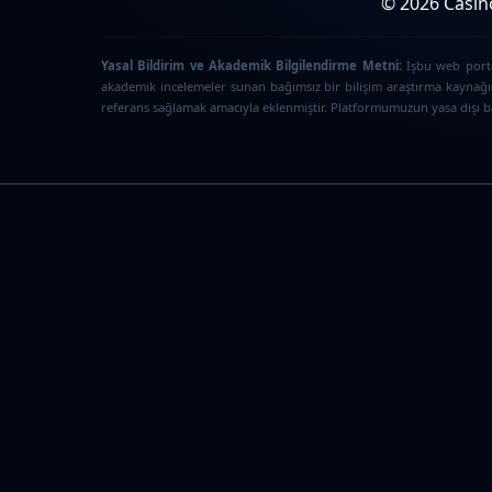
© 2026 Casino
Yasal Bildirim ve Akademik Bilgilendirme Metni:
İşbu web portal
akademik incelemeler sunan bağımsız bir bilişim araştırma kaynağıd
referans sağlamak amacıyla eklenmiştir. Platformumuzun yasa dışı bah