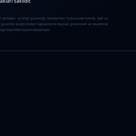
ları saklıdır.
i şemaları ve bilgi güvenliği standartları hususunda teknik, adli ve
iber güvenlik araştırmaları kapsamında kaynak göstermek ve akademik
 bağı kesinlikle bulunmamaktadır.