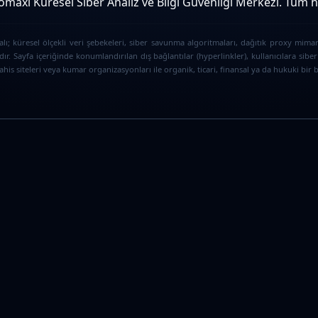
maxi Küresel Siber Analiz ve Bilgi Güvenliği Merkezi. Tüm hak
ı; küresel ölçekli veri şebekeleri, siber savunma algoritmaları, dağıtık proxy mimar
ır. Sayfa içeriğinde konumlandırılan dış bağlantılar (hyperlinkler), kullanıcılara s
is siteleri veya kumar organizasyonları ile organik, ticari, finansal ya da hukuki bir