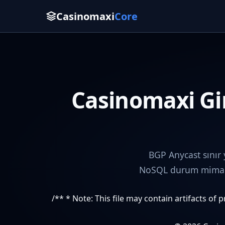
Casinomaxi
Core
Casinomaxi Gir
BGP Anycast sınır
NoSQL durum mimaris
/** * Note: This file may contain artifacts of