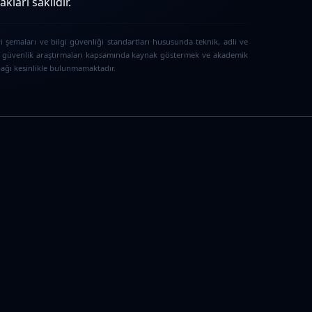
ları saklıdır.
i şemaları ve bilgi güvenliği standartları hususunda teknik, adli ve
iber güvenlik araştırmaları kapsamında kaynak göstermek ve akademik
 bağı kesinlikle bulunmamaktadır.