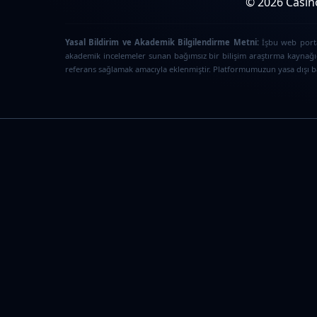
© 2026 Casino
Yasal Bildirim ve Akademik Bilgilendirme Metni:
İşbu web portal
akademik incelemeler sunan bağımsız bir bilişim araştırma kaynağıd
referans sağlamak amacıyla eklenmiştir. Platformumuzun yasa dışı bah