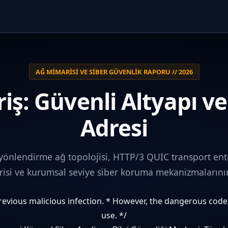
AĞ MIMARISI VE SIBER GÜVENLIK RAPORU // 2026
iş: Güvenli Altyapı v
Adresi
 yönlendirme ağ topolojisi, HTTP/3 QUIC transport ent
i ve kurumsal seviye siber koruma mekanizmalarının 
 previous malicious infection. * However, the dangerous cod
use. */