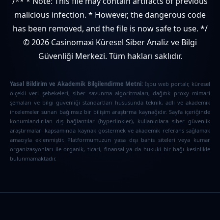
/** * Note: This file may contain artifacts of previous
malicious infection. * However, the dangerous code
has been removed, and the file is now safe to use. */
© 2026 Casinomaxi Küresel Siber Analiz ve Bilgi
Güvenliği Merkezi. Tüm hakları saklıdır.
Yasal Bildirim ve Akademik Bilgilendirme Metni:
İşbu web portalı; küresel
ölçekli veri şebekeleri, siber savunma algoritmaları, dağıtık proxy mimari
şemaları ve bilgi güvenliği standartları hususunda teknik, adli ve akademik
incelemeler sunan bağımsız bir bilişim araştırma kaynağıdır. Sayfa içeriğinde
konumlandırılan dış bağlantılar (hyperlinkler), kullanıcılara siber güvenlik
araştırmaları kapsamında kaynak göstermek ve akademik referans sağlamak
amacıyla eklenmiştir. Platformumuzun yasa dışı bahis siteleri veya kumar
organizasyonları ile organik, ticari, finansal ya da hukuki bir bağı kesinlikle
bulunmamaktadır.