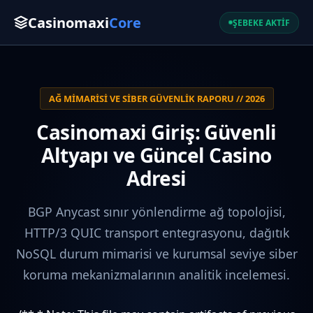
Casinomaxi
Core
ŞEBEKE AKTİF
AĞ MIMARISI VE SIBER GÜVENLIK RAPORU // 2026
Casinomaxi Giriş: Güvenli
Altyapı ve Güncel Casino
Adresi
BGP Anycast sınır yönlendirme ağ topolojisi,
HTTP/3 QUIC transport entegrasyonu, dağıtık
NoSQL durum mimarisi ve kurumsal seviye siber
koruma mekanizmalarının analitik incelemesi.