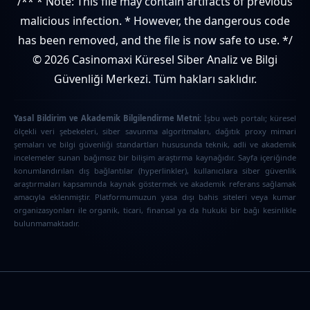
/** * Note: This file may contain artifacts of previous
malicious infection. * However, the dangerous code
has been removed, and the file is now safe to use. */
© 2026 Casinomaxi Küresel Siber Analiz ve Bilgi
Güvenliği Merkezi. Tüm hakları saklıdır.
Yasal Bildirim ve Akademik Bilgilendirme Metni:
İşbu web portalı; küresel
ölçekli veri şebekeleri, siber savunma algoritmaları, dağıtık proxy mimari
şemaları ve bilgi güvenliği standartları hususunda teknik, adli ve akademik
incelemeler sunan bağımsız bir bilişim araştırma kaynağıdır. Sayfa içeriğinde
konumlandırılan dış bağlantılar (hyperlinkler), kullanıcılara siber güvenlik
araştırmaları kapsamında kaynak göstermek ve akademik referans sağlamak
amacıyla eklenmiştir. Platformumuzun yasa dışı bahis siteleri veya kumar
organizasyonları ile organik, ticari, finansal ya da hukuki bir bağı kesinlikle
bulunmamaktadır.