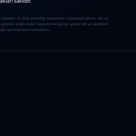
ları saklıdır.
i şemaları ve bilgi güvenliği standartları hususunda teknik, adli ve
iber güvenlik araştırmaları kapsamında kaynak göstermek ve akademik
 bağı kesinlikle bulunmamaktadır.