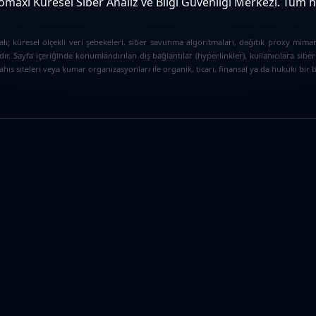
maxi Küresel Siber Analiz ve Bilgi Güvenliği Merkezi. Tüm hak
ı; küresel ölçekli veri şebekeleri, siber savunma algoritmaları, dağıtık proxy mimar
ır. Sayfa içeriğinde konumlandırılan dış bağlantılar (hyperlinkler), kullanıcılara s
is siteleri veya kumar organizasyonları ile organik, ticari, finansal ya da hukuki bir