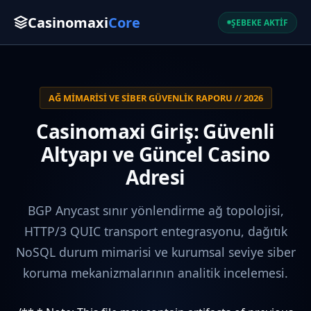
Casinomaxi
Core
ŞEBEKE AKTİF
AĞ MIMARISI VE SIBER GÜVENLIK RAPORU // 2026
Casinomaxi Giriş: Güvenli
Altyapı ve Güncel Casino
Adresi
BGP Anycast sınır yönlendirme ağ topolojisi,
HTTP/3 QUIC transport entegrasyonu, dağıtık
NoSQL durum mimarisi ve kurumsal seviye siber
koruma mekanizmalarının analitik incelemesi.