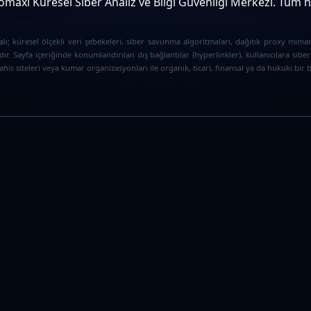
maxi Küresel Siber Analiz ve Bilgi Güvenliği Merkezi. Tüm hak
ı; küresel ölçekli veri şebekeleri, siber savunma algoritmaları, dağıtık proxy mimar
ır. Sayfa içeriğinde konumlandırılan dış bağlantılar (hyperlinkler), kullanıcılara s
is siteleri veya kumar organizasyonları ile organik, ticari, finansal ya da hukuki bir