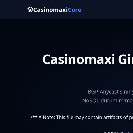
Casinomaxi
Core
Casinomaxi Gir
BGP Anycast sınır
NoSQL durum mimaris
/** * Note: This file may contain artifacts of