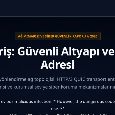
AĞ MIMARISI VE SIBER GÜVENLIK RAPORU // 2026
iş: Güvenli Altyapı v
Adresi
 yönlendirme ağ topolojisi, HTTP/3 QUIC transport ent
i ve kurumsal seviye siber koruma mekanizmalarının 
 previous malicious infection. * However, the dangerous cod
use. */