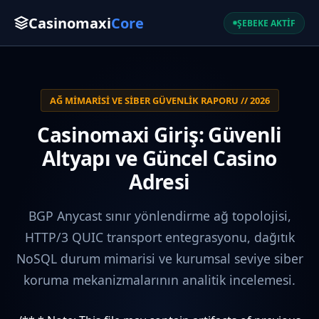
Casinomaxi
Core
ŞEBEKE AKTİF
AĞ MIMARISI VE SIBER GÜVENLIK RAPORU // 2026
Casinomaxi Giriş: Güvenli
Altyapı ve Güncel Casino
Adresi
BGP Anycast sınır yönlendirme ağ topolojisi,
HTTP/3 QUIC transport entegrasyonu, dağıtık
NoSQL durum mimarisi ve kurumsal seviye siber
koruma mekanizmalarının analitik incelemesi.