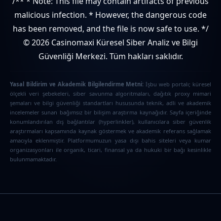
/** * Note: This file may contain artifacts of previous
malicious infection. * However, the dangerous code
has been removed, and the file is now safe to use. */
© 2026 Casinomaxi Küresel Siber Analiz ve Bilgi
Güvenliği Merkezi. Tüm hakları saklıdır.
Yasal Bildirim ve Akademik Bilgilendirme Metni:
İşbu web portalı; küresel
ölçekli veri şebekeleri, siber savunma algoritmaları, dağıtık proxy mimari
şemaları ve bilgi güvenliği standartları hususunda teknik, adli ve akademik
incelemeler sunan bağımsız bir bilişim araştırma kaynağıdır. Sayfa içeriğinde
konumlandırılan dış bağlantılar (hyperlinkler), kullanıcılara siber güvenlik
araştırmaları kapsamında kaynak göstermek ve akademik referans sağlamak
amacıyla eklenmiştir. Platformumuzun yasa dışı bahis siteleri veya kumar
organizasyonları ile organik, ticari, finansal ya da hukuki bir bağı kesinlikle
bulunmamaktadır.