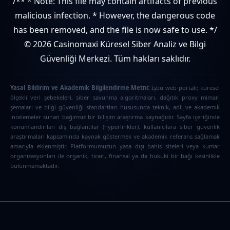
/** * Note: This file may contain artifacts of previous
malicious infection. * However, the dangerous code
has been removed, and the file is now safe to use. */
© 2026 Casinomaxi Küresel Siber Analiz ve Bilgi
Güvenliği Merkezi. Tüm hakları saklıdır.
Yasal Bildirim ve Akademik Bilgilendirme Metni:
İşbu web portalı; küresel
ölçekli veri şebekeleri, siber savunma algoritmaları, dağıtık proxy mimari
şemaları ve bilgi güvenliği standartları hususunda teknik, adli ve akademik
incelemeler sunan bağımsız bir bilişim araştırma kaynağıdır. Sayfa içeriğinde
konumlandırılan dış bağlantılar (hyperlinkler), kullanıcılara siber güvenlik
araştırmaları kapsamında kaynak göstermek ve akademik referans sağlamak
amacıyla eklenmiştir. Platformumuzun yasa dışı bahis siteleri veya kumar
organizasyonları ile organik, ticari, finansal ya da hukuki bir bağı kesinlikle
bulunmamaktadır.