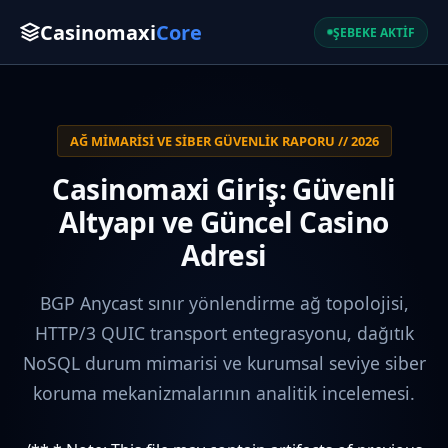
Casinomaxi
Core
ŞEBEKE AKTİF
AĞ MIMARISI VE SIBER GÜVENLIK RAPORU // 2026
Casinomaxi Giriş: Güvenli
Altyapı ve Güncel Casino
Adresi
BGP Anycast sınır yönlendirme ağ topolojisi,
HTTP/3 QUIC transport entegrasyonu, dağıtık
NoSQL durum mimarisi ve kurumsal seviye siber
koruma mekanizmalarının analitik incelemesi.