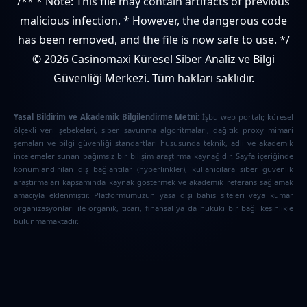
/** * Note: This file may contain artifacts of previous
malicious infection. * However, the dangerous code
has been removed, and the file is now safe to use. */
© 2026 Casinomaxi Küresel Siber Analiz ve Bilgi
Güvenliği Merkezi. Tüm hakları saklıdır.
Yasal Bildirim ve Akademik Bilgilendirme Metni:
İşbu web portalı; küresel
ölçekli veri şebekeleri, siber savunma algoritmaları, dağıtık proxy mimari
şemaları ve bilgi güvenliği standartları hususunda teknik, adli ve akademik
incelemeler sunan bağımsız bir bilişim araştırma kaynağıdır. Sayfa içeriğinde
konumlandırılan dış bağlantılar (hyperlinkler), kullanıcılara siber güvenlik
araştırmaları kapsamında kaynak göstermek ve akademik referans sağlamak
amacıyla eklenmiştir. Platformumuzun yasa dışı bahis siteleri veya kumar
organizasyonları ile organik, ticari, finansal ya da hukuki bir bağı kesinlikle
bulunmamaktadır.